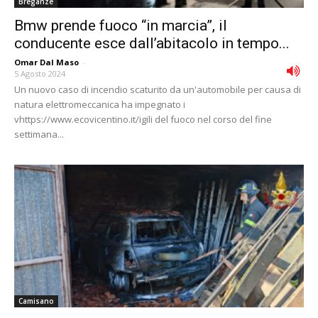
Breganze
Bmw prende fuoco “in marcia”, il
conducente esce dall’abitacolo in tempo...
Omar Dal Maso
-
5 Agosto 2024
Un nuovo caso di incendio scaturito da un'automobile per causa di
natura elettromeccanica ha impegnato i
vhttps://www.ecovicentino.it/igili del fuoco nel corso del fine
settimana...
Camisano