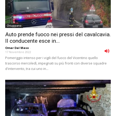
Chiuppano
Auto prende fuoco nei pressi del cavalcavia.
Il conducente esce in...
Omar Dal Maso
-
17 Novembre 2022
Pomeriggio intenso per i vigili del fuoco del Vicentino quello
trascorso mercoledì, impegnati su più fronti con diverse squadre
d'intervento, tra cui uno in...