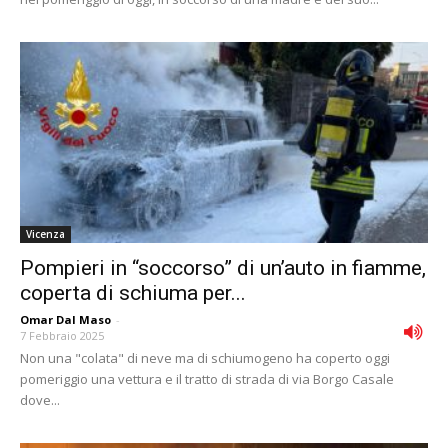
Vicenza
Pompieri in “soccorso” di un’auto in fiamme,
coperta di schiuma per...
Omar Dal Maso
-
7 Febbraio 2025
Non una "colata" di neve ma di schiumogeno ha coperto oggi
pomeriggio una vettura e il tratto di strada di via Borgo Casale
dove...